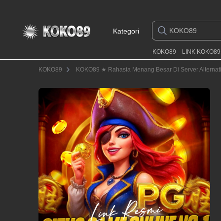
Kategori
KOKO89
LINK KOKO89
KOKO89
KOKO89 ★ Rahasia Menang Besar Di Server Alternat